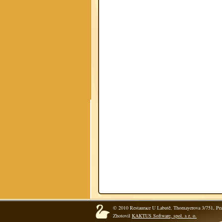
© 2010 Restaurace U Labutě, Thomayerova 3/751, Pra
Zhotovil
KAKTUS Software, spol. s r. o.