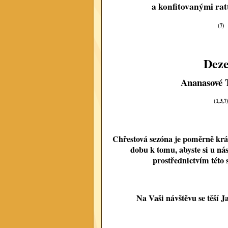
a konfitovanými ra
(7)
Deze
Ananasové 
(1,3,7
Chřestová sezóna je poměrně krát
dobu k tomu, abyste si u nás
prostřednictvím této 
Na Vaši návštěvu se těší 