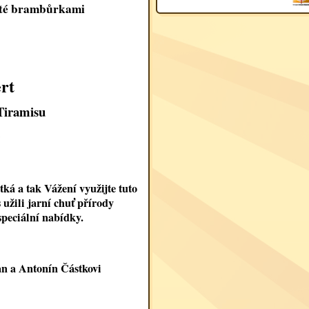
tté brambůrkami
rt
Tiramisu
)
ká a tak Vážení využijte tuto
 užili jarní chuť přírody
speciální nabídky.
Jan a Antonín Částkovi