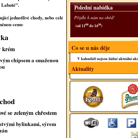
 Labutě".
Polední nabídka
jící jednotlivé chody, nebo celé
Přijďte k nám na oběd!
něnou cenu:
00
30
(od 11
do 14
)
vka
Co se u nás děje
ý krém
V kalendáři nejsou žádné aktuální akc
novým chipsem a smaženou
ou
Aktuality
)
 chod
ové se zeleným chřestem
stvými bylinkami, sýrem
zán