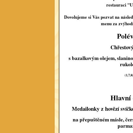
restauraci "U
Dovolujeme si Vás pozvat na následu
menu za zvýhod
Polé
Chřestov
s bazalkovým olejem, slani
rukol
(1,7,8
Hlavní
Medailonky z hovězí svíčk
na přepuštěném másle, čer
parma