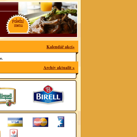
Kalendář akcí»
e.
Archív aktualit »