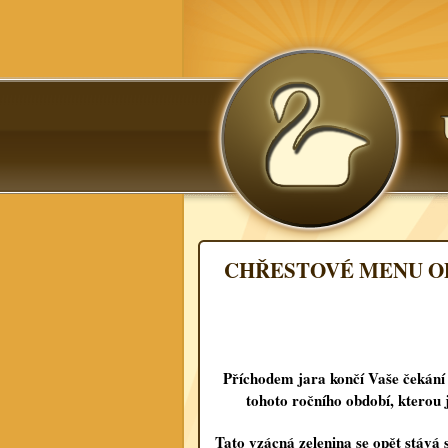
CHŘESTOVÉ MENU OD 
Příchodem jara končí Vaše čekání 
tohoto ročního období, ktero
Tato vzácná zelenina se opět stává s