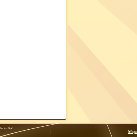
ha 4 - Krč
Mapa