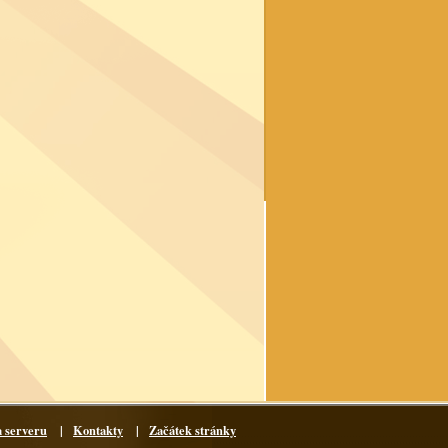
 serveru
|
Kontakty
|
Začátek stránky