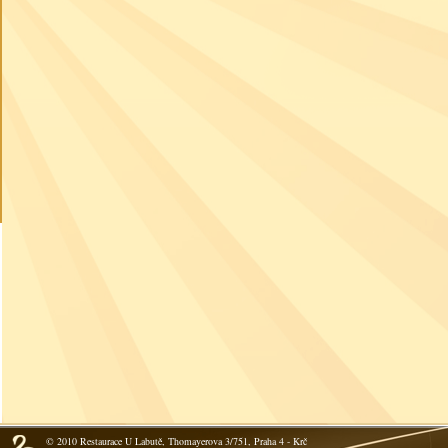
© 2010 Restaurace U Labutě, Thomayerova 3/751, Praha 4 - Krč