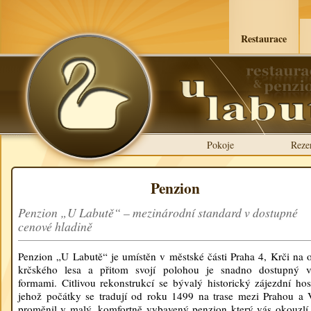
Restaurace
Pokoje
Reze
Penzion
Penzion „U Labutě“ – mezinárodní standard v dostupné
cenové hladině
Penzion „U Labutě“ je umístěn v městské části Praha 4, Krči na o
krčského lesa a přitom svojí polohou je snadno dostupný 
formami. Citlivou rekonstrukcí se bývalý historický zájezdní hos
jehož počátky se tradují od roku 1499 na trase mezi Prahou a 
proměnil v malý, komfortně vybavený penzion který vás okouzlí 