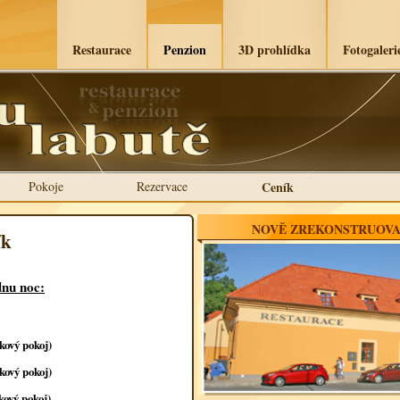
Restaurace
Penzion
3D prohlídka
Fotogaleri
Pokoje
Rezervace
Ceník
NOVĚ ZREKONSTRUOVA
ík
dnu noc:
kový pokoj)
kový pokoj)
kový pokoj)