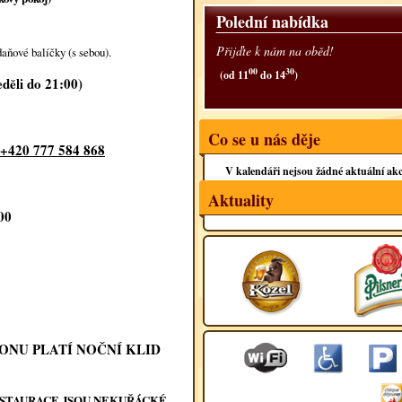
Polední nabídka
Přijďte k nám na oběd!
aňové balíčky (s sebou).
00
30
(od 11
do 14
)
děli do 21:00)
Co se u nás děje
: +420 777 584 868
V kalendáři nejsou žádné aktuální akc
Aktuality
00
ONU PLATÍ NOČNÍ KLID
ESTAURACE JSOU NEKUŘÁCKÉ