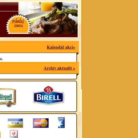
Kalendář akcí»
e.
Archív aktualit »