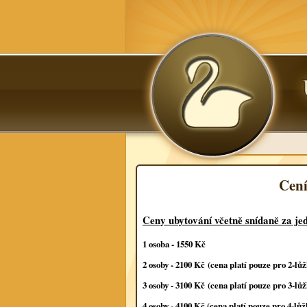
Cen
Ceny ubytování včetně snídaně za je
1 osoba - 1550 Kč
2 osoby - 2100 Kč
(cena platí pouze pro 2-lůž
3 osoby - 3100 Kč
(cena platí pouze pro 3-lůž
4 osoby - 4100 Kč (cena platí pouze pro 4-lůž